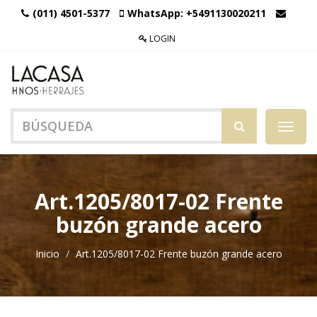
(011) 4501-5377
WhatsApp:
+5491130020211
LOGIN
Menú
de
Naveg
Art.1205/8017-02 Frente
buzón grande acero
Inicio
Art.1205/8017-02 Frente buzón grande acero