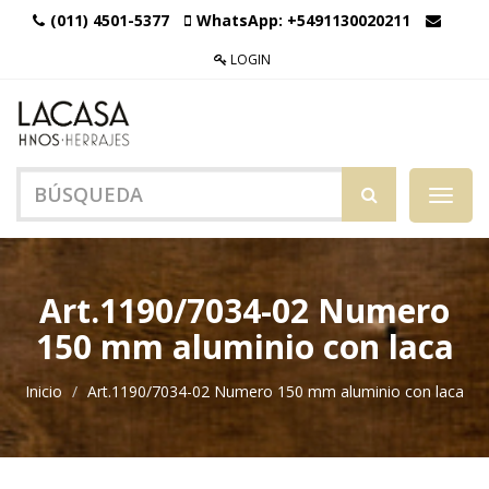
(011) 4501-5377
WhatsApp:
+5491130020211
LOGIN
Menú
de
Naveg
Art.1190/7034-02 Numero
150 mm aluminio con laca
Inicio
Art.1190/7034-02 Numero 150 mm aluminio con laca