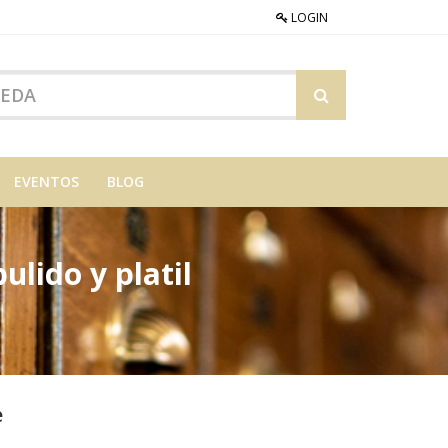
LOGIN
EVENTOS
BLOG
lido y platil
e