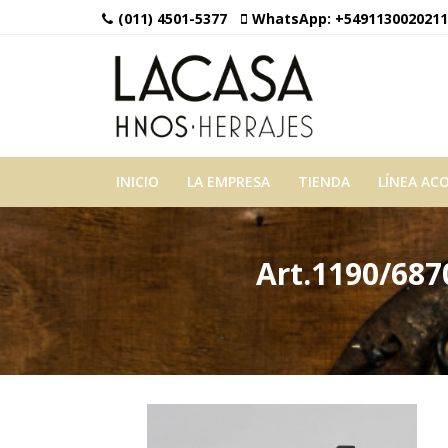
(011) 4501-5377
WhatsApp:
+5491130020211
INICIO
LA EMPRESA
TIENDA
LÍNEA AC
Art.1190/687