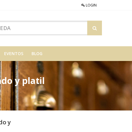
LOGIN
EVENTOS
BLOG
do y platil
do y