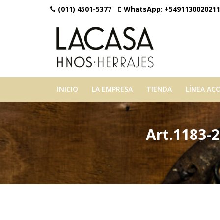
(011) 4501-5377
WhatsApp:
+5491130020211
INICIO
LA EMPRESA
TIENDA
LÍNEA AC
Art.1183-2