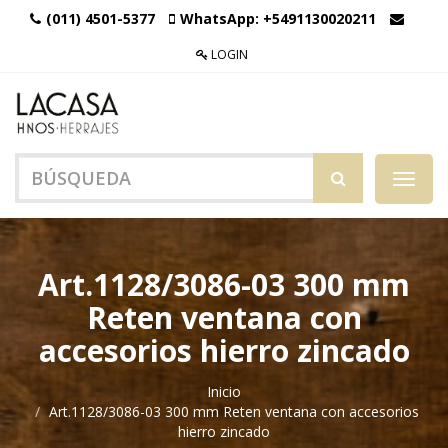
(011) 4501-5377
WhatsApp:
+5491130020211
LOGIN
Menú
de
Naveg
Art.1128/3086-03 300 mm
Reten ventana con
accesorios hierro zincado
Inicio
Art.1128/3086-03 300 mm Reten ventana con accesorios
hierro zincado