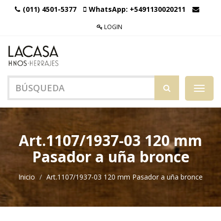
(011) 4501-5377
WhatsApp:
+5491130020211
LOGIN
Menú
de
Naveg
Art.1107/1937-03 120 mm
Pasador a uña bronce
Inicio
Art.1107/1937-03 120 mm Pasador a uña bronce