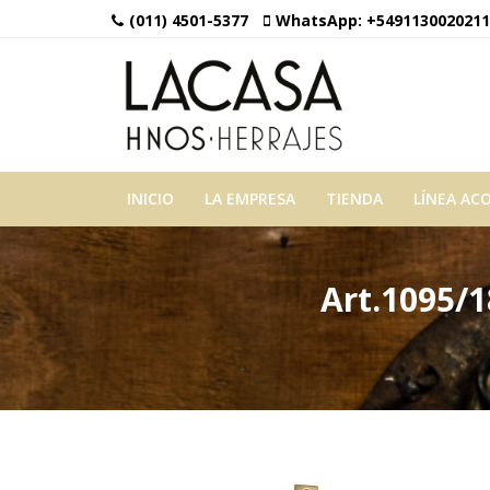
(011) 4501-5377
WhatsApp:
+5491130020211
INICIO
LA EMPRESA
TIENDA
LÍNEA AC
Art.1095/