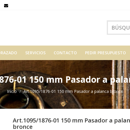
ORAZADO
SERVICIOS
CONTACTO
PEDIR PRESUPUESTO
1876-01 150 mm Pasador a pala
Inicio
Art.1095/1876-01 150 mm Pasador a palanca bronce
Art.1095/1876-01 150 mm Pasador a pala
bronce