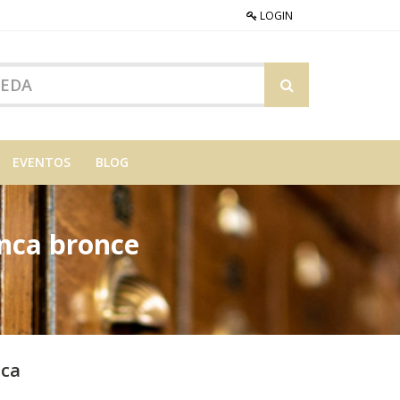
LOGIN
EVENTOS
BLOG
nca bronce
nca