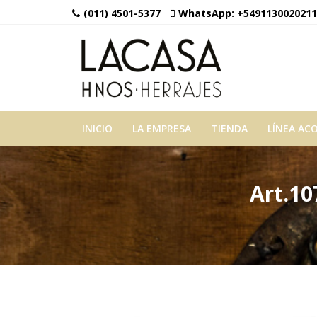
(011) 4501-5377
WhatsApp:
+5491130020211
INICIO
LA EMPRESA
TIENDA
LÍNEA AC
Art.10