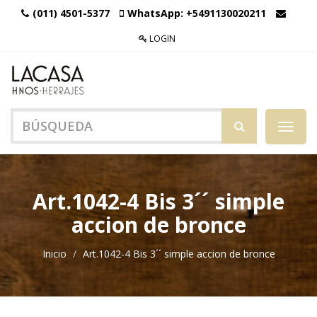
(011) 4501-5377
WhatsApp:
+5491130020211
LOGIN
Menú
de
Naveg
Art.1042-4 Bis 3´´ simple
accion de bronce
Inicio
Art.1042-4 Bis 3´´ simple accion de bronce