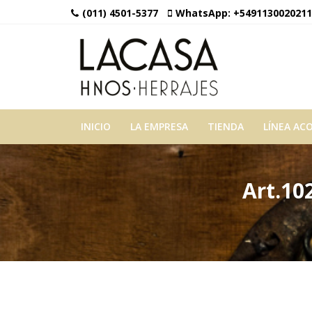
(011) 4501-5377
WhatsApp:
+5491130020211
INICIO
LA EMPRESA
TIENDA
LÍNEA AC
Art.10